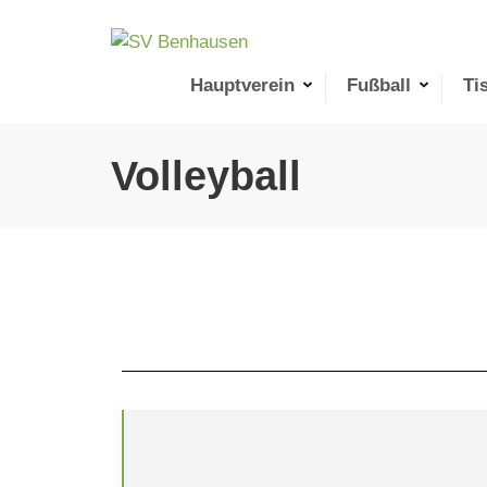
SV Benhausen
Der Breitensportverein im Nordosten der Paderstadt
Hauptverein
Fußball
Ti
Volleyball