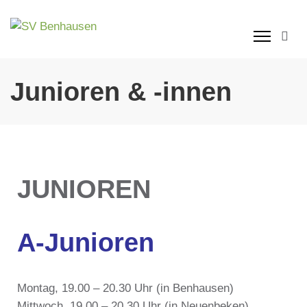
SV Benhausen
Der Breitensportverein im Nordosten der Paderstadt
Junioren & -innen
JUNIOREN
A-Junioren
Montag, 19.00 – 20.30 Uhr (in Benhausen)
Mittwoch, 19.00 – 20.30 Uhr (in Neuenbeken)